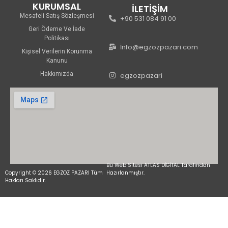
KURUMSAL
İLETİŞİM
Mesafeli Satış Sözleşmesi
+90 531 084 91 00
Geri Ödeme Ve İade
Politikası
İnfo@egzozpazari.com
Kişisel Verilerin Korunma
Kanunu
Hakkımızda
egzozpazari
Bu Web Sitesi ATLAS DİGİTAL Tarafından
Copyright © 2026 EGZOZ PAZARI Tüm
Hazırlanmıştır.
Hakları Saklıdır.