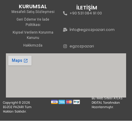
KURUMSAL
İLETİŞİM
Mesafeli Satış Sözleşmesi
+90 531 084 91 00
Geri Ödeme Ve İade
Politikası
İnfo@egzozpazari.com
Kişisel Verilerin Korunma
Kanunu
Hakkımızda
egzozpazari
Bu Web Sitesi ATLAS
Copyright © 2026
DİGİTAL Tarafından
EGZOZ PAZARI Tüm
Hazırlanmıştır.
Hakları Saklıdır.