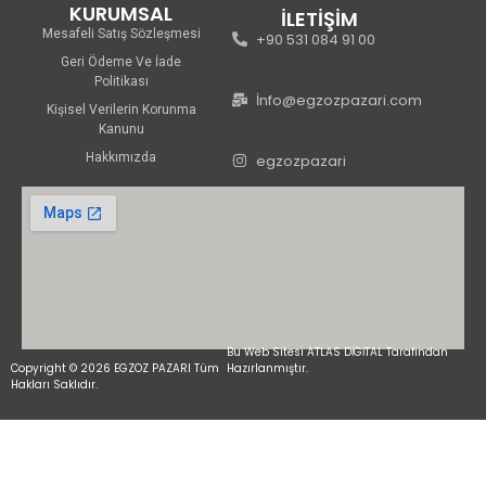
KURUMSAL
İLETİŞİM
Mesafeli Satış Sözleşmesi
+90 531 084 91 00
Geri Ödeme Ve İade
Politikası
İnfo@egzozpazari.com
Kişisel Verilerin Korunma
Kanunu
Hakkımızda
egzozpazari
Bu Web Sitesi ATLAS DİGİTAL Tarafından
Copyright © 2026 EGZOZ PAZARI Tüm
Hazırlanmıştır.
Hakları Saklıdır.