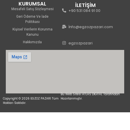
KURUMSAL
İLETİŞİM
Mesafeli Satış Sözleşmesi
+90 531 084 91 00
Geri Ödeme Ve İade
Politikası
İnfo@egzozpazari.com
Kişisel Verilerin Korunma
Kanunu
Hakkımızda
egzozpazari
Bu Web Sitesi ATLAS DİGİTAL Tarafından
Copyright © 2026 EGZOZ PAZARI Tüm
Hazırlanmıştır.
Hakları Saklıdır.