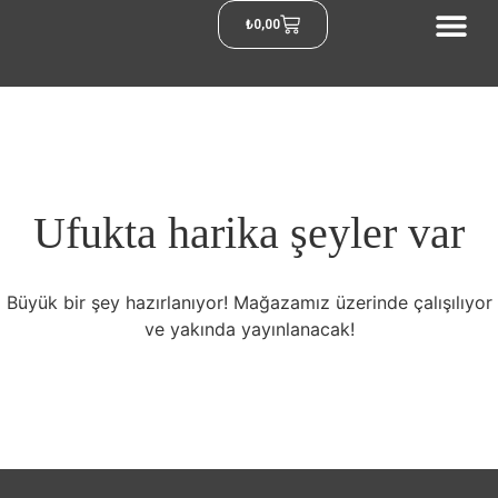
₺
0,00
Ufukta harika şeyler var
Büyük bir şey hazırlanıyor! Mağazamız üzerinde çalışılıyor
ve yakında yayınlanacak!