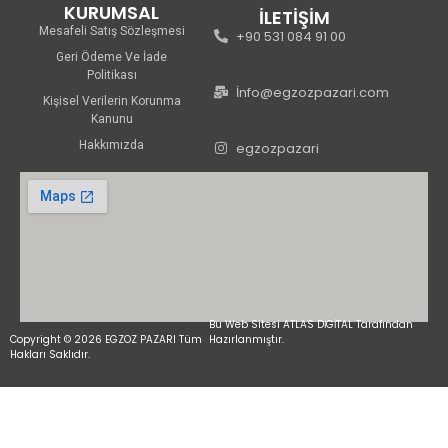
KURUMSAL
İLETİŞİM
Mesafeli Satış Sözleşmesi
+90 531 084 91 00
Geri Ödeme Ve İade
Politikası
İnfo@egzozpazari.com
Kişisel Verilerin Korunma
Kanunu
Hakkımızda
egzozpazari
Bu Web Sitesi ATLAS DİGİTAL Tarafından
Copyright © 2026 EGZOZ PAZARI Tüm
Hazırlanmıştır.
Hakları Saklıdır.