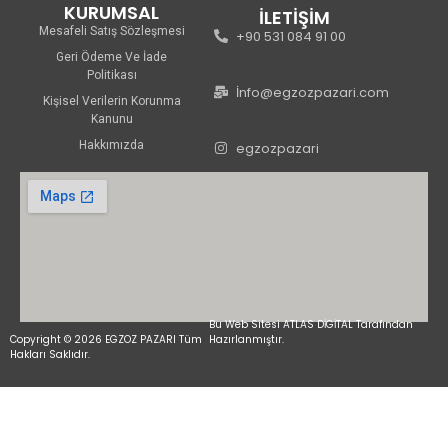
KURUMSAL
İLETİŞİM
Mesafeli Satış Sözleşmesi
+90 531 084 91 00
Geri Ödeme Ve İade
Politikası
İnfo@egzozpazari.com
Kişisel Verilerin Korunma
Kanunu
Hakkımızda
egzozpazari
Bu Web Sitesi ATLAS DİGİTAL Tarafından
Copyright © 2026 EGZOZ PAZARI Tüm
Hazırlanmıştır.
Hakları Saklıdır.