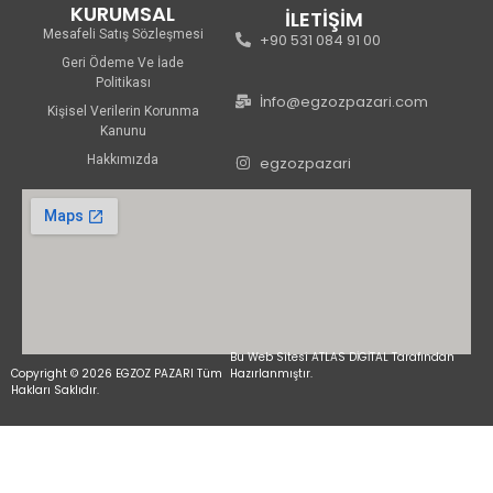
KURUMSAL
İLETİŞİM
Mesafeli Satış Sözleşmesi
+90 531 084 91 00
Geri Ödeme Ve İade
Politikası
İnfo@egzozpazari.com
Kişisel Verilerin Korunma
Kanunu
Hakkımızda
egzozpazari
Bu Web Sitesi ATLAS DİGİTAL Tarafından
Copyright © 2026 EGZOZ PAZARI Tüm
Hazırlanmıştır.
Hakları Saklıdır.