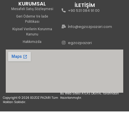
KURUMSAL
İLETİŞİM
Mesafeli Satış Sözleşmesi
+90 531 084 91 00
Geri Ödeme Ve İade
Politikası
İnfo@egzozpazari.com
Kişisel Verilerin Korunma
Kanunu
Hakkımızda
egzozpazari
Bu Web Sitesi ATLAS DİGİTAL Tarafından
Copyright © 2026 EGZOZ PAZARI Tüm
Hazırlanmıştır.
Hakları Saklıdır.