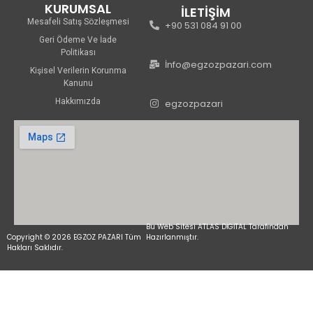
KURUMSAL
İLETİŞİM
Mesafeli Satış Sözleşmesi
+90 531 084 91 00
Geri Ödeme Ve İade
Politikası
İnfo@egzozpazari.com
Kişisel Verilerin Korunma
Kanunu
Hakkımızda
egzozpazari
Bu Web Sitesi ATLAS DİGİTAL Tarafından
Copyright © 2026 EGZOZ PAZARI Tüm
Hazırlanmıştır.
Hakları Saklıdır.