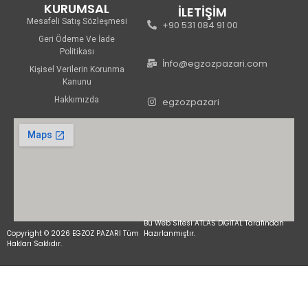
KURUMSAL
İLETİŞİM
Mesafeli Satış Sözleşmesi
+90 531 084 91 00
Geri Ödeme Ve İade
Politikası
İnfo@egzozpazari.com
Kişisel Verilerin Korunma
Kanunu
Hakkımızda
egzozpazari
Bu Web Sitesi ATLAS DİGİTAL Tarafından
Copyright © 2026 EGZOZ PAZARI Tüm
Hazırlanmıştır.
Hakları Saklıdır.