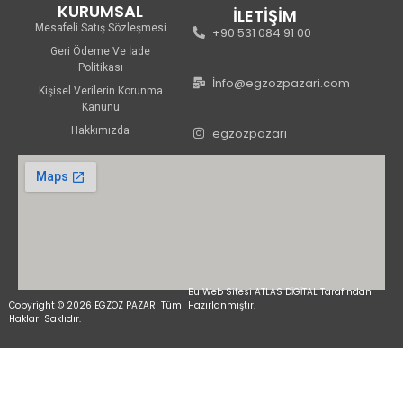
KURUMSAL
İLETİŞİM
Mesafeli Satış Sözleşmesi
+90 531 084 91 00
Geri Ödeme Ve İade
Politikası
İnfo@egzozpazari.com
Kişisel Verilerin Korunma
Kanunu
Hakkımızda
egzozpazari
Bu Web Sitesi ATLAS DİGİTAL Tarafından
Copyright © 2026 EGZOZ PAZARI Tüm
Hazırlanmıştır.
Hakları Saklıdır.