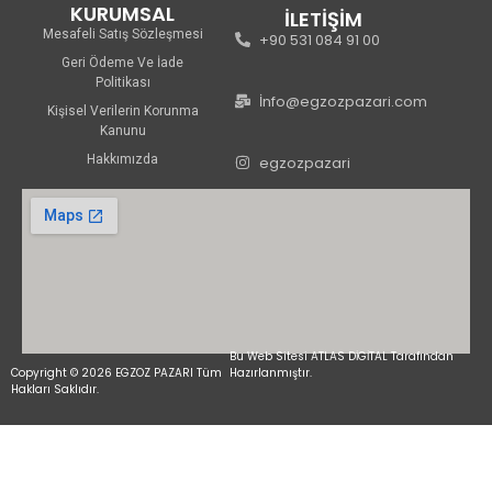
KURUMSAL
İLETİŞİM
Mesafeli Satış Sözleşmesi
+90 531 084 91 00
Geri Ödeme Ve İade
Politikası
İnfo@egzozpazari.com
Kişisel Verilerin Korunma
Kanunu
Hakkımızda
egzozpazari
Bu Web Sitesi ATLAS DİGİTAL Tarafından
Copyright © 2026 EGZOZ PAZARI Tüm
Hazırlanmıştır.
Hakları Saklıdır.