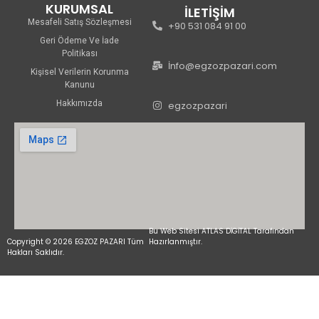
KURUMSAL
İLETİŞİM
Mesafeli Satış Sözleşmesi
+90 531 084 91 00
Geri Ödeme Ve İade
Politikası
İnfo@egzozpazari.com
Kişisel Verilerin Korunma
Kanunu
Hakkımızda
egzozpazari
Bu Web Sitesi ATLAS DİGİTAL Tarafından
Copyright © 2026 EGZOZ PAZARI Tüm
Hazırlanmıştır.
Hakları Saklıdır.