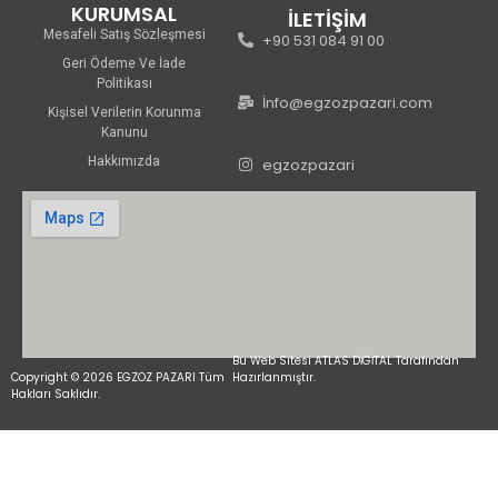
KURUMSAL
İLETİŞİM
Mesafeli Satış Sözleşmesi
+90 531 084 91 00
Geri Ödeme Ve İade
Politikası
İnfo@egzozpazari.com
Kişisel Verilerin Korunma
Kanunu
Hakkımızda
egzozpazari
Bu Web Sitesi ATLAS DİGİTAL Tarafından
Copyright © 2026 EGZOZ PAZARI Tüm
Hazırlanmıştır.
Hakları Saklıdır.