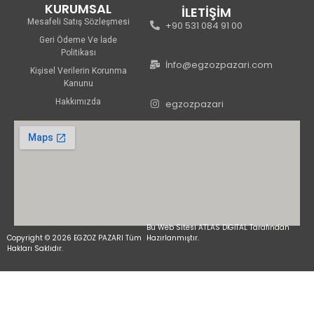
KURUMSAL
İLETİŞİM
Mesafeli Satış Sözleşmesi
+90 531 084 91 00
Geri Ödeme Ve İade
Politikası
İnfo@egzozpazari.com
Kişisel Verilerin Korunma
Kanunu
Hakkımızda
egzozpazari
Bu Web Sitesi ATLAS DİGİTAL Tarafından
Copyright © 2026 EGZOZ PAZARI Tüm
Hazırlanmıştır.
Hakları Saklıdır.