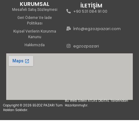
KURUMSAL
İLETİŞİM
Mesafeli Satış Sözleşmesi
+90 531 084 91 00
Geri Ödeme Ve İade
Politikası
İnfo@egzozpazari.com
Kişisel Verilerin Korunma
Kanunu
Hakkımızda
egzozpazari
Bu Web Sitesi ATLAS DİGİTAL Tarafından
Copyright © 2026 EGZOZ PAZARI Tüm
Hazırlanmıştır.
Hakları Saklıdır.