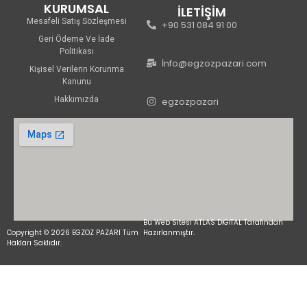
KURUMSAL
İLETİŞİM
Mesafeli Satış Sözleşmesi
+90 531 084 91 00
Geri Ödeme Ve İade
Politikası
İnfo@egzozpazari.com
Kişisel Verilerin Korunma
Kanunu
Hakkımızda
egzozpazari
Bu Web Sitesi ATLAS DİGİTAL Tarafından
Copyright © 2026 EGZOZ PAZARI Tüm
Hazırlanmıştır.
Hakları Saklıdır.