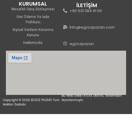
KURUMSAL
İLETİŞİM
Mesafeli Satış Sözleşmesi
+90 531 084 91 00
Geri Ödeme Ve İade
Politikası
İnfo@egzozpazari.com
Kişisel Verilerin Korunma
Kanunu
Hakkımızda
egzozpazari
Bu Web Sitesi ATLAS DİGİTAL Tarafından
Copyright © 2026 EGZOZ PAZARI Tüm
Hazırlanmıştır.
Hakları Saklıdır.