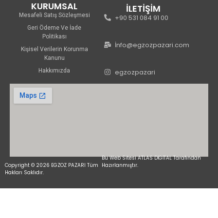
KURUMSAL
İLETİŞİM
Mesafeli Satış Sözleşmesi
+90 531 084 91 00
Geri Ödeme Ve İade
Politikası
İnfo@egzozpazari.com
Kişisel Verilerin Korunma
Kanunu
Hakkımızda
egzozpazari
Bu Web Sitesi ATLAS DİGİTAL Tarafından
Copyright © 2026 EGZOZ PAZARI Tüm
Hazırlanmıştır.
Hakları Saklıdır.