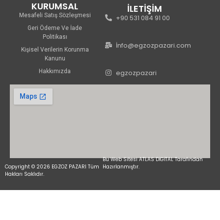
KURUMSAL
İLETİŞİM
Mesafeli Satış Sözleşmesi
+90 531 084 91 00
Geri Ödeme Ve İade
Politikası
İnfo@egzozpazari.com
Kişisel Verilerin Korunma
Kanunu
Hakkımızda
egzozpazari
Bu Web Sitesi ATLAS DİGİTAL Tarafından
Copyright © 2026 EGZOZ PAZARI Tüm
Hazırlanmıştır.
Hakları Saklıdır.