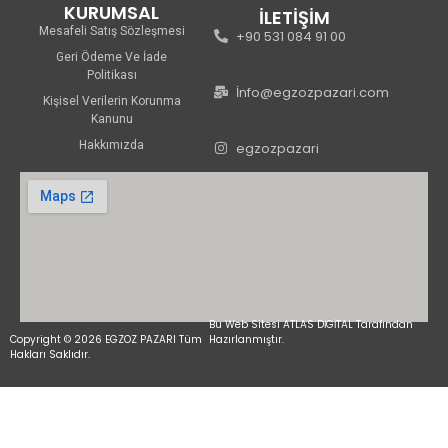
KURUMSAL
İLETİŞİM
Mesafeli Satış Sözleşmesi
+90 531 084 91 00
Geri Ödeme Ve İade
Politikası
İnfo@egzozpazari.com
Kişisel Verilerin Korunma
Kanunu
Hakkımızda
egzozpazari
Bu Web Sitesi ATLAS DİGİTAL Tarafından
Copyright © 2026 EGZOZ PAZARI Tüm
Hazırlanmıştır.
Hakları Saklıdır.