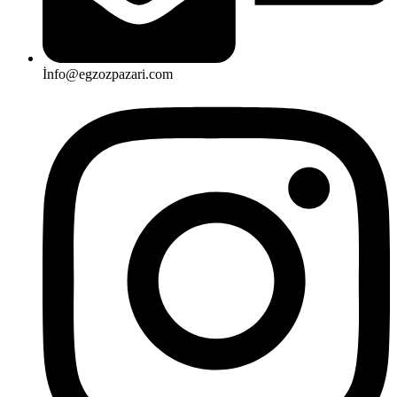
İnfo@egzozpazari.com