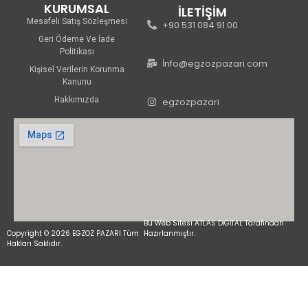
KURUMSAL
İLETİŞİM
Mesafeli Satış Sözleşmesi
+90 531 084 91 00
Geri Ödeme Ve İade
Politikası
İnfo@egzozpazari.com
Kişisel Verilerin Korunma
Kanunu
Hakkımızda
egzozpazari
Bu Web Sitesi ATLAS DİGİTAL Tarafından
Copyright © 2026 EGZOZ PAZARI Tüm
Hazırlanmıştır.
Hakları Saklıdır.