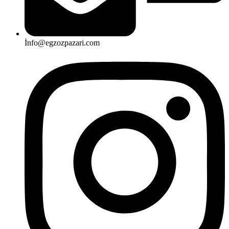
İnfo@egzozpazari.com