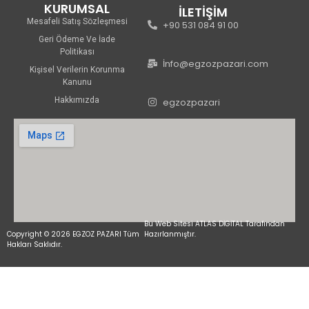
KURUMSAL
İLETİŞİM
Mesafeli Satış Sözleşmesi
+90 531 084 91 00
Geri Ödeme Ve İade
Politikası
İnfo@egzozpazari.com
Kişisel Verilerin Korunma
Kanunu
Hakkımızda
egzozpazari
Bu Web Sitesi ATLAS DİGİTAL Tarafından
Copyright © 2026 EGZOZ PAZARI Tüm
Hazırlanmıştır.
Hakları Saklıdır.