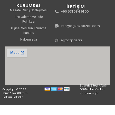
KURUMSAL
İLETİŞİM
Mesafeli Satış Sözleşmesi
+90 531 084 91 00
Geri Ödeme Ve İade
Politikası
İnfo@egzozpazari.com
Kişisel Verilerin Korunma
Kanunu
Hakkımızda
egzozpazari
Bu Web Sitesi ATLAS
Copyright © 2026
DİGİTAL Tarafından
EGZOZ PAZARI Tüm
Hazırlanmıştır.
Hakları Saklıdır.