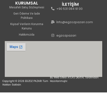
KURUMSAL
İLETİŞİM
Mesafeli Satış Sözleşmesi
+90 531 084 91 00
Geri Ödeme Ve İade
Politikası
İnfo@egzozpazari.com
Kişisel Verilerin Korunma
Kanunu
Hakkımızda
egzozpazari
Bu Web Sitesi ATLAS DİGİTAL Tarafından
Copyright © 2026 EGZOZ PAZARI Tüm
Hazırlanmıştır.
Hakları Saklıdır.