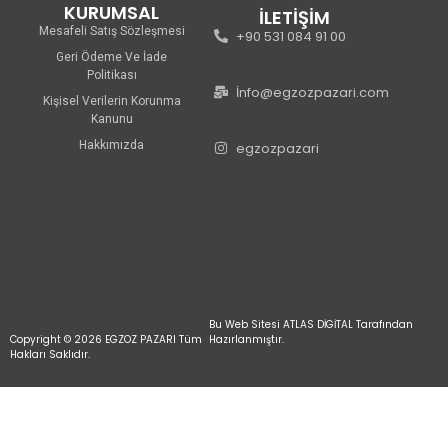
KURUMSAL
İLETİŞİM
Mesafeli Satış Sözleşmesi
+90 531 084 91 00
Geri Ödeme Ve İade
Politikası
İnfo@egzozpazari.com
Kişisel Verilerin Korunma
Kanunu
Hakkımızda
egzozpazari
Bu Web Sitesi ATLAS DİGİTAL Tarafından
Copyright © 2026 EGZOZ PAZARI Tüm
Hazırlanmıştır.
Hakları Saklıdır.