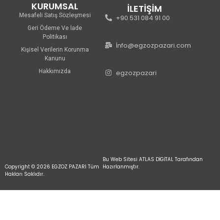
KURUMSAL
İLETİŞİM
Mesafeli Satış Sözleşmesi
+90 531 084 91 00
Geri Ödeme Ve İade
Politikası
İnfo@egzozpazari.com
Kişisel Verilerin Korunma
Kanunu
Hakkımızda
egzozpazari
Bu Web Sitesi ATLAS DİGİTAL Tarafından
Copyright © 2026 EGZOZ PAZARI Tüm
Hazırlanmıştır.
Hakları Saklıdır.