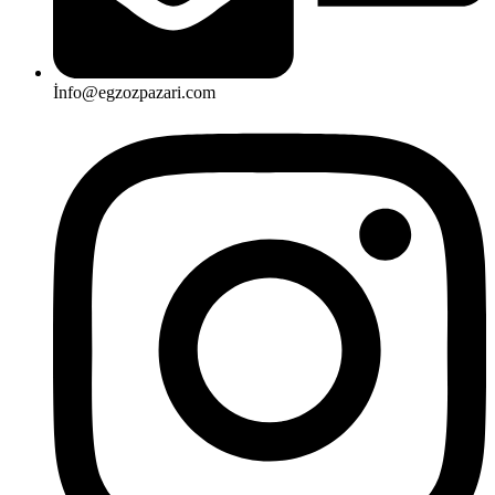
İnfo@egzozpazari.com