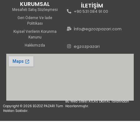
KURUMSAL
İLETİŞİM
Mesafeli Satış Sözleşmesi
+90 531 084 91 00
Geri Ödeme Ve İade
Politikası
İnfo@egzozpazari.com
Kişisel Verilerin Korunma
Kanunu
Hakkımızda
egzozpazari
Bu Web Sitesi ATLAS DİGİTAL Tarafından
Copyright © 2026 EGZOZ PAZARI Tüm
Hazırlanmıştır.
Hakları Saklıdır.