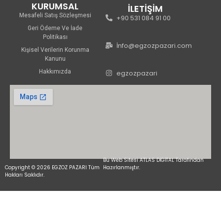
KURUMSAL
İLETİŞİM
Mesafeli Satış Sözleşmesi
+90 531 084 91 00
Geri Ödeme Ve İade
Politikası
İnfo@egzozpazari.com
Kişisel Verilerin Korunma
Kanunu
Hakkımızda
egzozpazari
Bu Web Sitesi ATLAS DİGİTAL Tarafından
Copyright © 2026 EGZOZ PAZARI Tüm
Hazırlanmıştır.
Hakları Saklıdır.