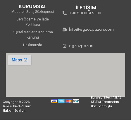
KURUMSAL
İLETİŞİM
Mesafeli Satış Sözleşmesi
+90 531 084 91 00
Geri Ödeme Ve İade
Politikası
İnfo@egzozpazari.com
Kişisel Verilerin Korunma
Kanunu
Hakkımızda
egzozpazari
Bu Web Sitesi ATLAS
Copyright © 2026
DİGİTAL Tarafından
EGZOZ PAZARI Tüm
Hazırlanmıştır.
Hakları Saklıdır.