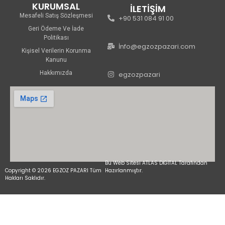
KURUMSAL
İLETİŞİM
Mesafeli Satış Sözleşmesi
+90 531 084 91 00
Geri Ödeme Ve İade
Politikası
İnfo@egzozpazari.com
Kişisel Verilerin Korunma
Kanunu
Hakkımızda
egzozpazari
Bu Web Sitesi ATLAS DİGİTAL Tarafından
Copyright © 2026 EGZOZ PAZARI Tüm
Hazırlanmıştır.
Hakları Saklıdır.