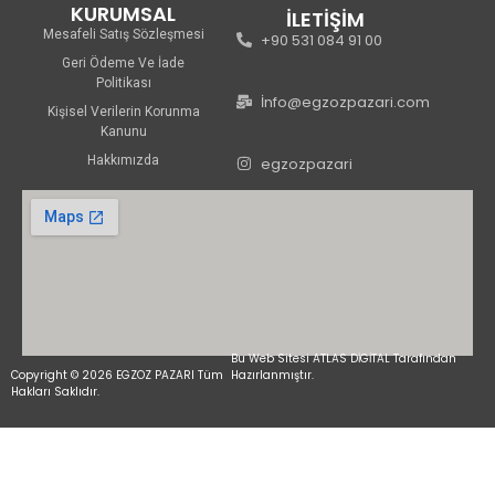
KURUMSAL
İLETİŞİM
Mesafeli Satış Sözleşmesi
+90 531 084 91 00
Geri Ödeme Ve İade
Politikası
İnfo@egzozpazari.com
Kişisel Verilerin Korunma
Kanunu
Hakkımızda
egzozpazari
Bu Web Sitesi ATLAS DİGİTAL Tarafından
Copyright © 2026 EGZOZ PAZARI Tüm
Hazırlanmıştır.
Hakları Saklıdır.