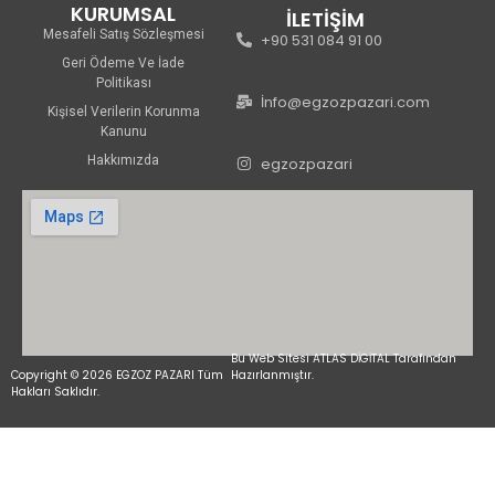
KURUMSAL
İLETİŞİM
Mesafeli Satış Sözleşmesi
+90 531 084 91 00
Geri Ödeme Ve İade
Politikası
İnfo@egzozpazari.com
Kişisel Verilerin Korunma
Kanunu
Hakkımızda
egzozpazari
Bu Web Sitesi ATLAS DİGİTAL Tarafından
Copyright © 2026 EGZOZ PAZARI Tüm
Hazırlanmıştır.
Hakları Saklıdır.