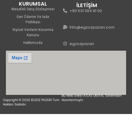
KURUMSAL
İLETİŞİM
Mesafeli Satış Sözleşmesi
+90 531 084 91 00
Geri Ödeme Ve İade
Politikası
İnfo@egzozpazari.com
Kişisel Verilerin Korunma
Kanunu
Hakkımızda
egzozpazari
Bu Web Sitesi ATLAS DİGİTAL Tarafından
Copyright © 2026 EGZOZ PAZARI Tüm
Hazırlanmıştır.
Hakları Saklıdır.