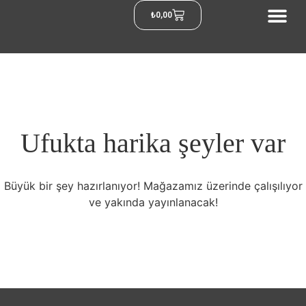
₺
0,00
Ufukta harika şeyler var
Büyük bir şey hazırlanıyor! Mağazamız üzerinde çalışılıyor
ve yakında yayınlanacak!