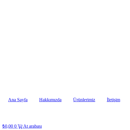
İçeriğe
atla
Ana Sayfa
Hakkımızda
Ürünlerimiz
İletişim
₺
0,00
0
At arabası