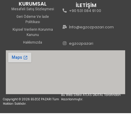
KURUMSAL
İLETİŞİM
Mesafeli Satış Sözleşmesi
+90 531 084 91 00
Geri Ödeme Ve İade
Politikası
İnfo@egzozpazari.com
Kişisel Verilerin Korunma
Kanunu
Hakkımızda
egzozpazari
Bu Web Sitesi ATLAS DİGİTAL Tarafından
Copyright © 2026 EGZOZ PAZARI Tüm
Hazırlanmıştır.
Hakları Saklıdır.