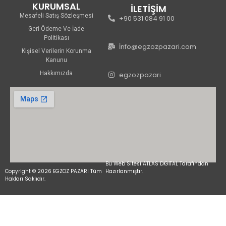
KURUMSAL
İLETİŞİM
Mesafeli Satış Sözleşmesi
+90 531 084 91 00
Geri Ödeme Ve İade
Politikası
İnfo@egzozpazari.com
Kişisel Verilerin Korunma
Kanunu
Hakkımızda
egzozpazari
Bu Web Sitesi ATLAS DİGİTAL Tarafından
Copyright © 2026 EGZOZ PAZARI Tüm
Hazırlanmıştır.
Hakları Saklıdır.