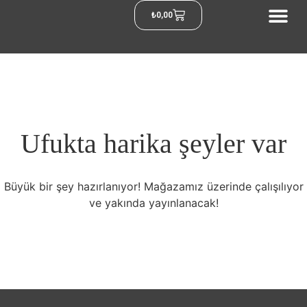
₺
0,00
Ufukta harika şeyler var
Büyük bir şey hazırlanıyor! Mağazamız üzerinde çalışılıyor
ve yakında yayınlanacak!