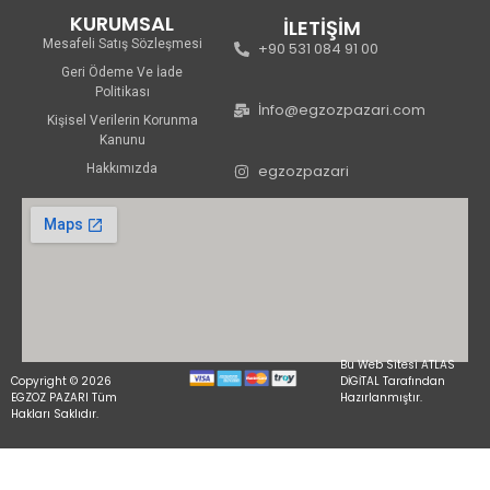
KURUMSAL
İLETİŞİM
Mesafeli Satış Sözleşmesi
+90 531 084 91 00
Geri Ödeme Ve İade
Politikası
İnfo@egzozpazari.com
Kişisel Verilerin Korunma
Kanunu
Hakkımızda
egzozpazari
Bu Web Sitesi ATLAS
Copyright © 2026
DİGİTAL Tarafından
EGZOZ PAZARI Tüm
Hazırlanmıştır.
Hakları Saklıdır.