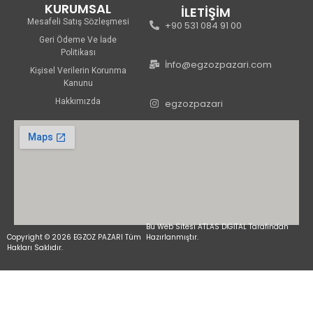
KURUMSAL
İLETİŞİM
Mesafeli Satış Sözleşmesi
+90 531 084 91 00
Geri Ödeme Ve İade
Politikası
İnfo@egzozpazari.com
Kişisel Verilerin Korunma
Kanunu
Hakkımızda
egzozpazari
Bu Web Sitesi ATLAS DİGİTAL Tarafından
Copyright © 2026 EGZOZ PAZARI Tüm
Hazırlanmıştır.
Hakları Saklıdır.