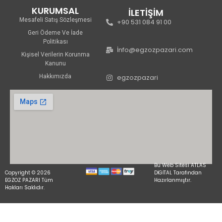
KURUMSAL
İLETİŞİM
Mesafeli Satış Sözleşmesi
+90 531 084 91 00
Geri Ödeme Ve İade
Politikası
İnfo@egzozpazari.com
Kişisel Verilerin Korunma
Kanunu
Hakkımızda
egzozpazari
Bu Web Sitesi ATLAS
Copyright © 2026
DİGİTAL Tarafından
EGZOZ PAZARI Tüm
Hazırlanmıştır.
Hakları Saklıdır.