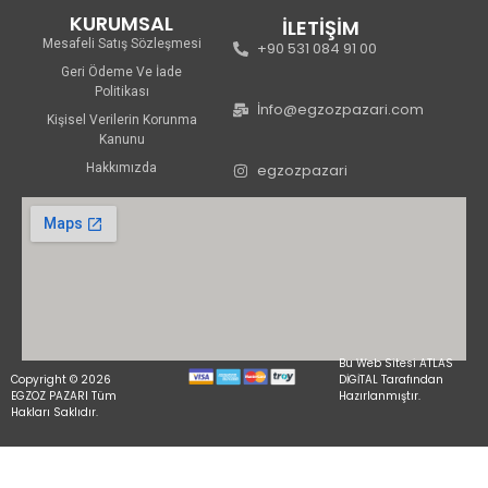
KURUMSAL
İLETİŞİM
Mesafeli Satış Sözleşmesi
+90 531 084 91 00
Geri Ödeme Ve İade
Politikası
İnfo@egzozpazari.com
Kişisel Verilerin Korunma
Kanunu
Hakkımızda
egzozpazari
Bu Web Sitesi ATLAS
Copyright © 2026
DİGİTAL Tarafından
EGZOZ PAZARI Tüm
Hazırlanmıştır.
Hakları Saklıdır.