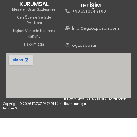
KURUMSAL
İLETİŞİM
Mesafeli Satış Sözleşmesi
+90 531 084 91 00
Geri Ödeme Ve İade
Politikası
İnfo@egzozpazari.com
Kişisel Verilerin Korunma
Kanunu
Hakkımızda
egzozpazari
Bu Web Sitesi ATLAS DİGİTAL Tarafından
Copyright © 2026 EGZOZ PAZARI Tüm
Hazırlanmıştır.
Hakları Saklıdır.