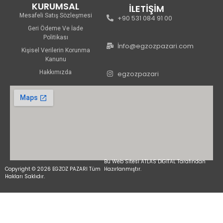
KURUMSAL
İLETİŞİM
Mesafeli Satış Sözleşmesi
+90 531 084 91 00
Geri Ödeme Ve İade
Politikası
İnfo@egzozpazari.com
Kişisel Verilerin Korunma
Kanunu
Hakkımızda
egzozpazari
Bu Web Sitesi ATLAS DİGİTAL Tarafından
Copyright © 2026 EGZOZ PAZARI Tüm
Hazırlanmıştır.
Hakları Saklıdır.