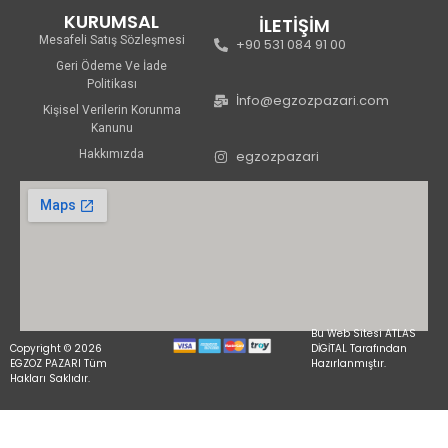
KURUMSAL
İLETİŞİM
Mesafeli Satış Sözleşmesi
+90 531 084 91 00
Geri Ödeme Ve İade
Politikası
İnfo@egzozpazari.com
Kişisel Verilerin Korunma
Kanunu
Hakkımızda
egzozpazari
Bu Web Sitesi ATLAS
Copyright © 2026
DİGİTAL Tarafından
EGZOZ PAZARI Tüm
Hazırlanmıştır.
Hakları Saklıdır.